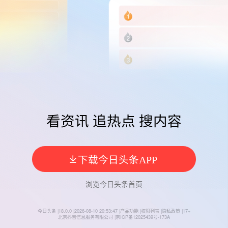
看资讯 追热点 搜内容
今日头条
浏览
今日头条
首页
今日头条
|
18.0.0
|
2026-08-10 20:53:47
|
产品功能
|
权限列表
|
隐私政策
|
17+
北京抖音信息服务有限公司
|
京ICP备12025439号-173A